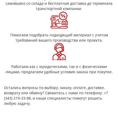
самовывоз со склада и бесплатная доставка до терминала
элементов машин и механизмов, а также различных
транспортной компании.
конструкционных деталей.
Условия эксплуатации
В воздушной среде при частоте тока 50 Гц стеклотекстолит
СТЭФ может эксплуатироваться в следующих режимах:
Помогаем подобрать подходящий материал с учетом
при температуре 15–35 °С и нормальной влажности —
требований вашего производства или проекта.
при напряжении свыше 1·10³ В;
при температуре 38–42 °С и повышенной влажности —
при напряжении до 1·10³ В.
После кондиционирования в условиях повышенной
относительной влажности материал сохраняет стабильное
Работаем как с юридическими, так и с физическими
объемное электрическое сопротивление и допустимые
лицами, предлагаем удобные условия заказа при покупке.
значения диэлектрических потерь при частоте, что
подтверждает его надежность в реальных условиях
эксплуатации.
Остались вопросы по выбору, заказу, оплате, доставке,
возврату или обмену? Свяжитесь с нами по телефону: +7
Технические характеристики и
(343) 219-33-88, и наши специалисты помогут решить
контроль качества
любую задачу.
Стеклотекстолит листовой СТЭФ выпускается высшего,
первого и второго сорта