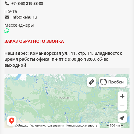
Материал используется для изготовления:
+7 (343) 219-33-88
Почта
изоляционных панелей и плит;
прокладок и опорных элементов;
info@kehu.ru
корпусных и монтажных деталей;
Мессенджеры
различных деталей электрооборудования.
Благодаря совокупности прочностных, электрических и
ЗАКАЗ ОБРАТНОГО ЗВОНКА
термостойких свойств стеклотекстолит листовой СТЭФ
широко применяется в различных отраслях
Наш адрес:
Командорская ул., 11, стр. 11, Владивосток
промышленности, включая электротехническую и
Время работы офиса: пн-пт с 9:00 до 18:00, сб-вс
машиностроительную сферу.
выходной