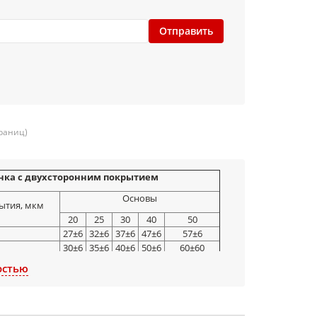
Отправить
траниц)
нка с двухсторонним покрытием
Основы
ытия, мкм
20
25
30
40
50
27±6
32±6
37±6
47±6
57±6
30±6
35±6
40±6
50±6
60±60
33±6
38±6
43±6
53±6
63±6
остью
нка с односторонним покрытием
Основы
ытия, мкм
20
25
30
40
50