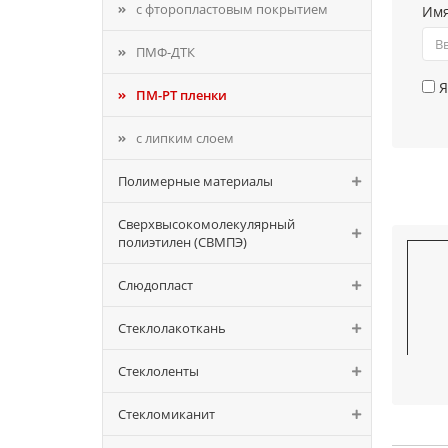
с фторопластовым покрытием
Им
ПМФ-ДТК
Я
ПМ-РТ пленки
с липким слоем
Полимерные материалы
Сверхвысокомолекулярный
полиэтилен (СВМПЭ)
Слюдопласт
Стеклолакоткань
Толщи
Стеклоленты
Стекломиканит