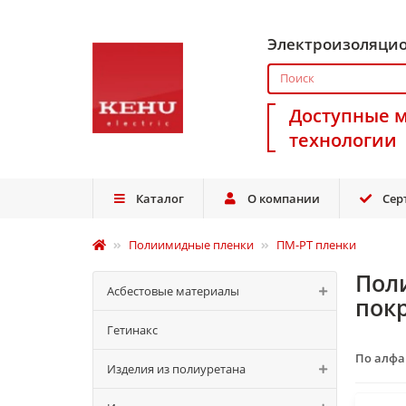
Электроизоляци
Доступные 
технологии
Каталог
О компании
Сер
Полиимидные пленки
ПМ-РТ пленки
Пол
Асбестовые материалы
пок
Гетинакс
По алф
Изделия из полиуретана