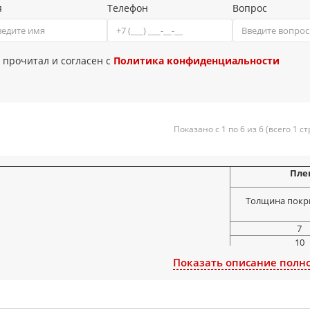
я
Телефон
Вопрос
 прочитал и согласен с
Политика конфиденциальности
Показано с 1 по 6 из 6 (всего 1 с
Пле
Толщина покр
7
10
на и предельное отклонение, мкм:
13
Показать описание полн
Пле
Толщина покр