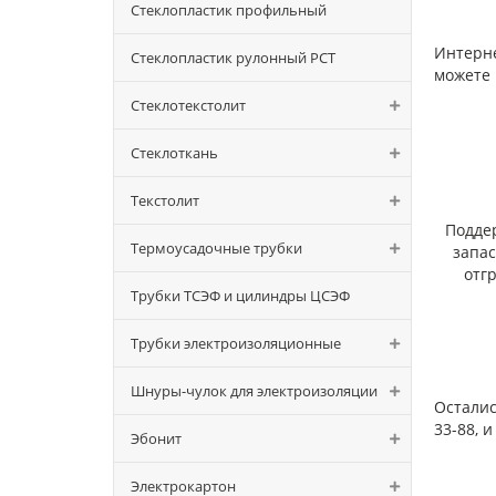
Стеклопластик профильный
Интерне
Стеклопластик рулонный РСТ
можете 
Адгез
Стеклотекстолит
- пол
- тер
Стеклоткань
Элек
- при
Текстолит
- при
Подде
Удель
Термоусадочные трубки
запа
Прочн
отг
- при
Трубки ТСЭФ и цилиндры ЦСЭФ
- при
Относ
Трубки электроизоляционные
при н
при н
Шнуры-чулок для электроизоляции
Осталис
33-88, 
Эбонит
Электрокартон