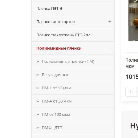
Пленка ПЭТ-Э
Пленкосинтокартон
Пленкостеклоткань ГТП-2пл
Полиимидные пленки
Поли
Полиимидные пленки (ПМ)
мкм
Безусадочные
101
ПМ-1 от 12 мкм
ПМ-А от 30 мкм
ПМ от 100 мкм
Н
ПМФ - ДТП