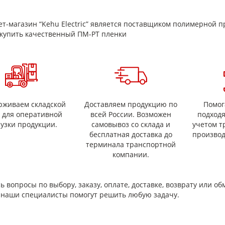
14
20
т-магазин “Kehu Electric” является поставщиком полимерной п
26
купить качественный ПМ-РТ пленки
ионная прочность сварного соединения, Н/см (гс/см), не менее:
иимид-термопластичное покрытие (ПИ-ТП)
мопластичное покрытие – термопластичное покрытие (ТП-ТП)
трическая прочность при переменном напряжении частотой 50 Гц
 номинальной толщине пленки до 50 мкм включительно
 номинальной толщине пленки от 50 до 76 мкм включительно
рживаем складской
Доставляем продукцию по
Помог
ное объемное электрическое сопротивление, Ом•м, не менее:
с для оперативной
всей России. Возможен
подход
ость при разрыве, МПА (кгс\см2), не менее:
рузки продукции.
самовывоз со склада и
учетом т
 номинальной толщине пленки до 50 мкм включительно
бесплатная доставка до
производ
 номинальной толщине пленки от 50 до 76 мкм включительно
терминала транспортной
ительное удлинение при разрыве, %, не менее:
компании.
оминальной толщине пленки до 50 мкм включительно
оминальной толщине пленки от 50
ь вопросы по выбору, заказу, оплате, доставке, возврату или об
и наши специалисты помогут решить любую задачу.