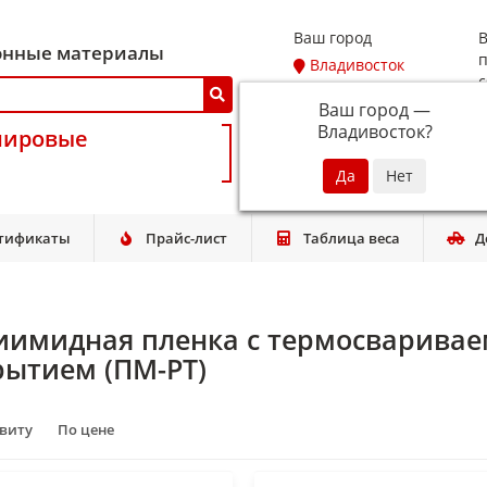
Ваш город
В
онные материалы
п
Владивосток
с
Ваш город —
Владивосток
?
мировые
T
тификаты
Прайс-лист
Таблица веса
Д
иимидная пленка с термосварив
рытием (ПМ-РТ)
авиту
По цене