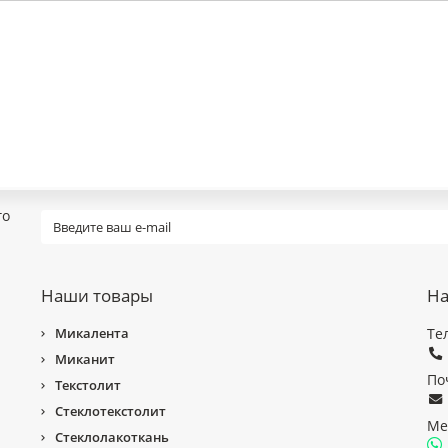
го
Наши товары
На
Микалента
Те
Миканит
По
Текстолит
Стеклотекстолит
Ме
Стеклолакоткань