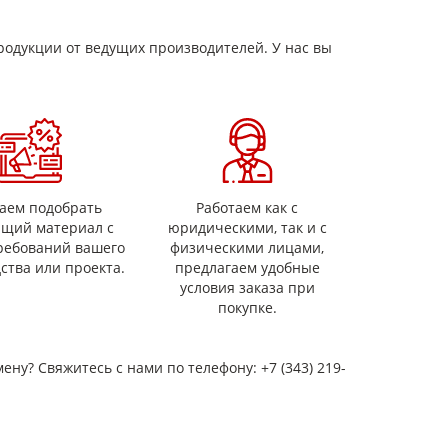
34±6
39±6
44±6
54±6
64±6
40±6
45±6
50±6
60±6
70±6
родукции от ведущих производителей. У нас вы
46±6
51±6
56±6
66±6
76±6
4,96(500)
4,96(500)
, кВ/мм, не менее:
150
110
аем подобрать
Работаем как с
14
10
ящий материал с
юридическими, так и с
ребований вашего
физическими лицами,
108(1100)
ства или проекта.
предлагаем удобные
98(1000)
условия заказа при
покупке.
60
45
мену? Свяжитесь с нами по телефону: +7 (343) 219-