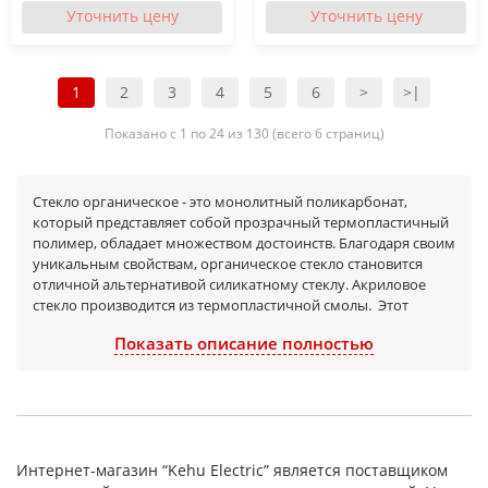
Уточнить цену
Уточнить цену
1
2
3
4
5
6
>
>|
Показано с 1 по 24 из 130 (всего 6 страниц)
Стекло органическое - это монолитный поликарбонат,
который представляет собой прозрачный термопластичный
полимер, обладает множеством достоинств. Благодаря своим
уникальным свойствам, органическое стекло становится
отличной альтернативой силикатному стеклу. Акриловое
стекло производится из термопластичной смолы. Этот
материал незаменим там, где требуется создать прочную, но
Показать описание полностью
визуально легкую конструкцию с возможностью сложной
механической обработки.
Толщина листов от 0,3 до 25 мм
Преимущества оргстекла
В 2 раза легче обычного стекла
Интернет-магазин “Kehu Electric” является поставщиком
Оргстекло прозрачное имеет высокую