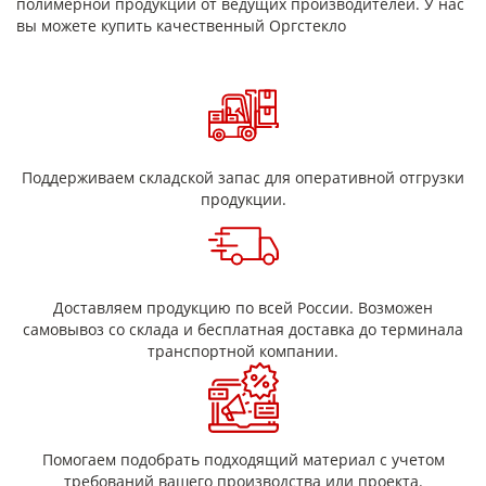
полимерной продукции от ведущих производителей. У нас
светопропускную способность (до 92%)
вы можете купить качественный Оргстекло
Отличная устойчивость к воздействию химических
веществ
Хорошие механические свойства
Легко поддается к механической обработке
Возможность использования при низких
температурах
Устойчивость к старению
Поддерживаем складской запас для оперативной отгрузки
Типы оргстекла и преимущества
продукции.
Литьевое оргстекло
характеризуется высокой ударопрочностью и точными
техническими характеристиками.
Премиум качество
Доставляем продукцию по всей России. Возможен
Высокая ударопрочность
самовывоз со склада и бесплатная доставка до терминала
Точные технические характеристики
транспортной компании.
Доступна резка под ваши размеры
Экструзионное оргстекло
более доступное по цене, отлично подходит для общего
назначения.
Помогаем подобрать подходящий материал с учетом
требований вашего производства или проекта.
Доступные цены