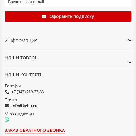
Наружная реклама: световые короба, панель-
кронштейны, объемные буквы
Строительство: защитные экраны, перегородки,
Оформить подписку
остекление балконов
Торговое оборудование: витрины, полки, стеллажи
Мебель: столешницы, декоративные элементы
Рекламные конструкции: POS-материалы, стойки
Информация
информирования
Другие области: душевые кабины, торговые
павильоны, оранжереи
Наши товары
Наши контакты
Телефон
+7 (343) 219-33-88
Почта
info@kehu.ru
Мессенджеры
ЗАКАЗ ОБРАТНОГО ЗВОНКА