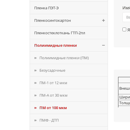
Им
Пленка ПЭТ-Э
Пленкосинтокартон
Я
Пленкостеклоткань ГТП-2пл
Полиимидные пленки
Полиимидные пленки (ПМ)
Безусадочные
ПМ-1 от 12 мкм
Внешн
ПМ-А от 30 мкм
Шири
Толщи
ПМ от 100 мкм
Прочн
продо
Относ
ПМФ - ДТП
менее