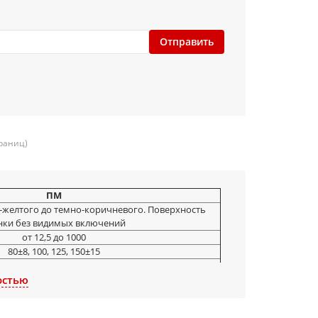
Отправить
траниц)
ПМ
-желтого до темно-коричневого. Поверхность
нки без видимых включений
от 12,5 до 1000
80±8, 100, 125, 150±15
98(1000)
остью
45