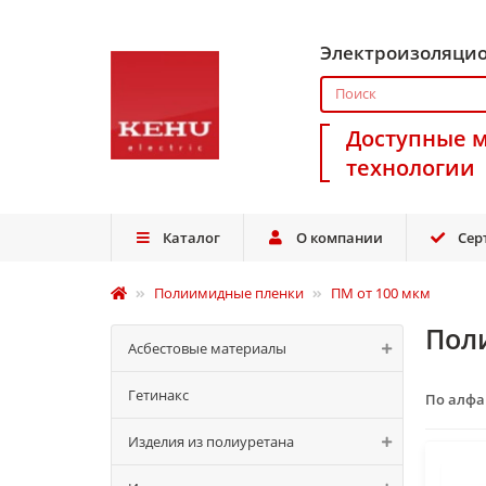
Электроизоляци
Доступные 
технологии
Каталог
О компании
Сер
Полиимидные пленки
ПМ от 100 мкм
Пол
Асбестовые материалы
Гетинакс
По алф
Изделия из полиуретана