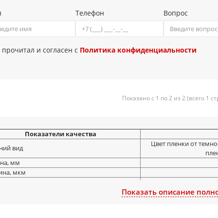
я
Телефон
Вопрос
 прочитал и согласен с
Политика конфиденциальности
Показано с 1 по 2 из 2 (всего 1 с
Показатели качества
Цвет пленки от темно
ий вид
пле
на, мм
на, мкм
ость при разрыве, МП (кгс см2),
льное направление
Показать описание полн
ительное удлиннение при разрыве, %, не
,