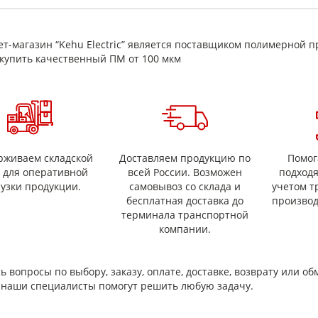
льное направление
ное объемное электрическое
тивление, Ом*м, не менее
т-магазин “Kehu Electric” является поставщиком полимерной п
рическая прочность, кВ/мм, не менее
мальное значение)
купить качественный ПМ от 100 мкм
рживаем складской
Доставляем продукцию по
Помог
с для оперативной
всей России. Возможен
подход
рузки продукции.
самовывоз со склада и
учетом т
бесплатная доставка до
производ
терминала транспортной
компании.
ь вопросы по выбору, заказу, оплате, доставке, возврату или об
и наши специалисты помогут решить любую задачу.