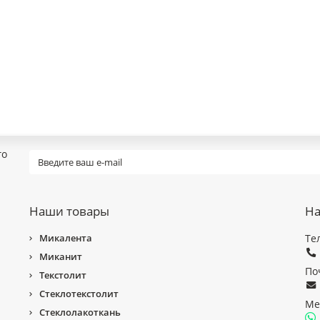
го
Наши товары
На
Микалента
Те
Миканит
По
Текстолит
Стеклотекстолит
Ме
Стеклолакоткань