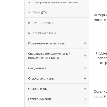
продо
с фторопластовым покрытием
Удель
сопро
ПМФ-ДТК
Интерне
Элект
(мини
можете 
ПМ-РТ пленки
с липким слоем
Полимерные материалы
Подде
Сверхвысокомолекулярный
полиэтилен (СВМПЭ)
запа
отг
Слюдопласт
Стеклолакоткань
Стеклоленты
Осталис
33-88, 
Стекломиканит