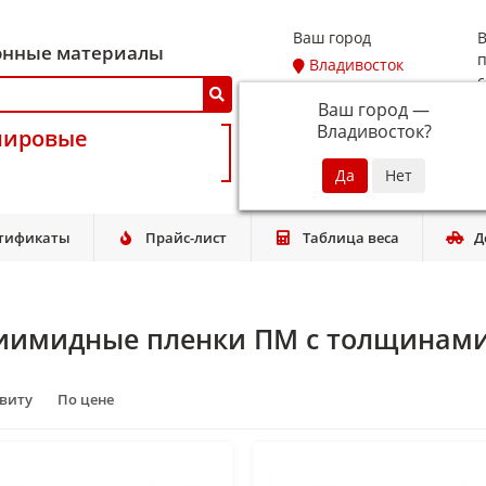
Ваш город
В
онные материалы
п
Владивосток
с
Ваш город —
Владивосток
?
мировые
T
тификаты
Прайс-лист
Таблица веса
Д
иимидные пленки ПМ с толщинами
авиту
По цене