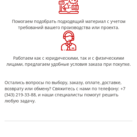
менее кВ
Разрушающее напряжение при изгибе
перпендикулярно слоям, не менее МПа
Помогаем подобрать подходящий материал с учетом
требований вашего производства или проекта.
Разрушающее напряжение при растяжении, не менее
МПа
Плотность, кг/м3
Работаем как с юридическими, так и с физическими
Коэффициент теплопроводности 1,8-0,30, отличительные
лицами, предлагаем удобные условия заказа при покупке.
особенности: податлив в механической обработке.
Особенности и типы листового
Остались вопросы по выбору, заказу, оплате, доставке,
гетинакса
возврату или обмену? Свяжитесь с нами по телефону: +7
(343) 219-33-88, и наши специалисты помогут решить
облегчает процесс штамповки и сверление;
любую задачу.
не боятся минеральных масел и жиров;
не подвержен расслаиванию и деформации;
устойчивы к большинству щелочей и кислот.
Технические качества зависят от используемой бумаги,
связующих компонентов, наличия или отсутствия