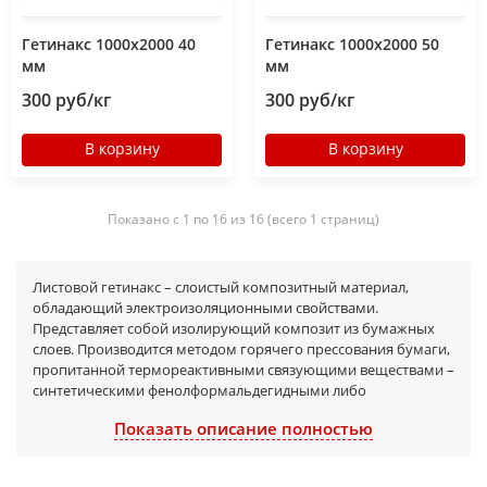
Гетинакс 1000х2000 40
Гетинакс 1000х2000 50
мм
мм
300 руб/кг
300 руб/кг
В корзину
В корзину
Показано с 1 по 16 из 16 (всего 1 страниц)
Листовой гетинакс – слоистый композитный материал,
обладающий электроизоляционными свойствами.
Представляет собой изолирующий композит из бумажных
слоев. Производится методом горячего прессования бумаги,
пропитанной термореактивными связующими веществами –
синтетическими фенолформальдегидными либо
эпоксидными смолами.
Показать описание полностью
Полученные гетинакс листы используются в разных отраслях
промышленности: радиотехнике (изготовления печатных