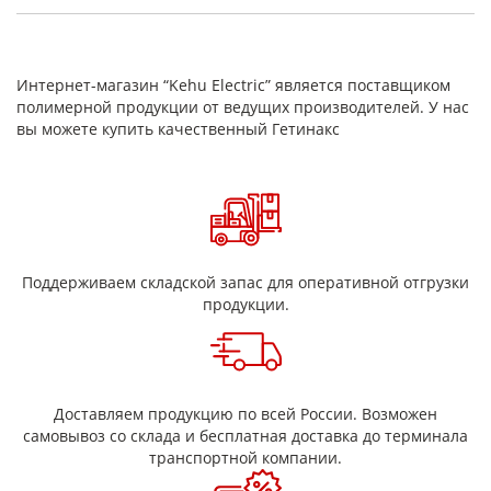
плат, радио- и телеаппаратуры), машиностроении
(декоративной отделки поверхностей) и изготовлении
электрооборудования, а также при производстве
промышленных диэлектрических прокладок, строительная
Интернет-магазин “Kehu Electric” является поставщиком
отделка лифтов или транспорта, гидроизоляционных
полимерной продукции от ведущих производителей. У нас
компонентов. Из него производят разные виды панелей,
прокладки, зажимы, цилиндры, шайбы и многие другие
вы можете купить качественный Гетинакс
детали для электрического оборудования.
Основные характеристики листов
Поддерживаем складской запас для оперативной отгрузки
Удельное объёмное электрическое сопротивление (до
продукции.
4мм)
Тангенс угла диэлектрических потерь при частоте 50
МГц, не более
Доставляем продукцию по всей России. Возможен
Пробивное напряжение параллельно слоям для толщи
самовывоз со склада и бесплатная доставка до терминала
не менее 3.5 мм, не менее кВ
транспортной компании.
Электрическая прочность перпендикулярно слоям, не