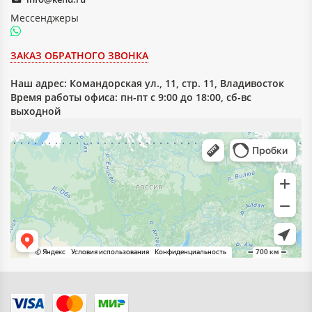
качественные, прочностные и эксплуатационные
Мессенджеры
характеристики.
Размер листа, технические условия определяются на основе
ЗАКАЗ ОБРАТНОГО ЗВОНКА
ГОСТ 2718 "Гетинакс электротехнический листовой.
Технические условия".
Наш адрес:
Командорская ул., 11, стр. 11, Владивосток
Время работы офиса: пн-пт с 9:00 до 18:00, сб-вс
выходной